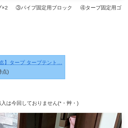
プ×2 ③パイプ固定用ブロック ④タープ固定用ゴ
:59迄】タープ タープテント…
時点)
入は今回しておりません(*・艸・)