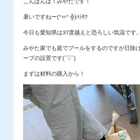
こんばんは！みやたです！
暑いですねー(°ㅂ° ╬)ﾊﾗﾀﾂ
今日も愛知県は37度越えと恐ろしい気温です
みやた家でも庭でプールをするのですが日除
ープの設置です(´▽`)
まずは材料の購入から！