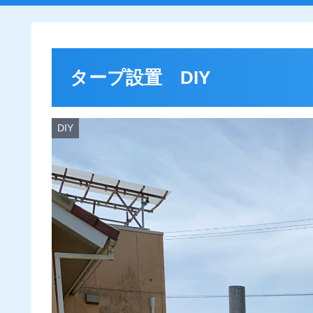
タープ設置 DIY
DIY